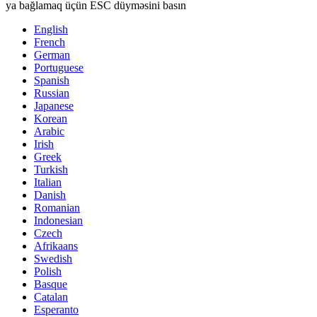
ya bağlamaq üçün ESC düyməsini basın
English
French
German
Portuguese
Spanish
Russian
Japanese
Korean
Arabic
Irish
Greek
Turkish
Italian
Danish
Romanian
Indonesian
Czech
Afrikaans
Swedish
Polish
Basque
Catalan
Esperanto