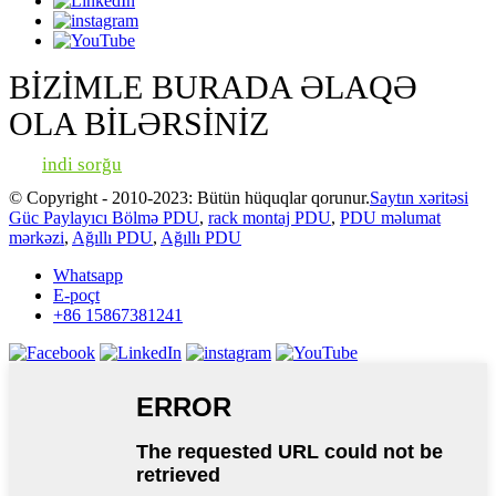
BİZİMLE BURADA ƏLAQƏ
OLA BİLƏRSİNİZ
indi sorğu
© Copyright - 2010-2023: Bütün hüquqlar qorunur.
Saytın xəritəsi
Güc Paylayıcı Bölmə PDU
,
rack montaj PDU
,
PDU məlumat
mərkəzi
,
Ağıllı PDU
,
Ağıllı PDU
Whatsapp
E-poçt
+86 15867381241