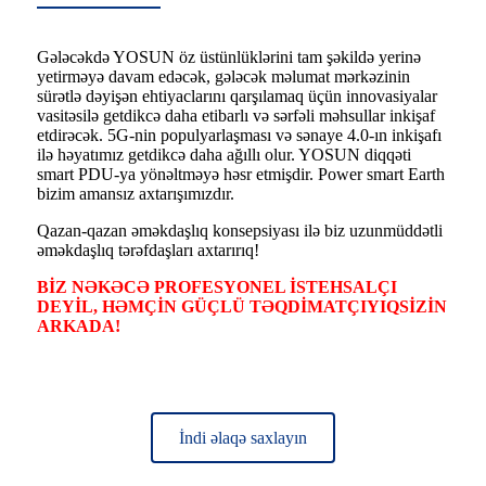
Gələcəkdə YOSUN öz üstünlüklərini tam şəkildə yerinə
yetirməyə davam edəcək, gələcək məlumat mərkəzinin
sürətlə dəyişən ehtiyaclarını qarşılamaq üçün innovasiyalar
vasitəsilə getdikcə daha etibarlı və sərfəli məhsullar inkişaf
etdirəcək. 5G-nin populyarlaşması və sənaye 4.0-ın inkişafı
ilə həyatımız getdikcə daha ağıllı olur. YOSUN diqqəti
smart PDU-ya yönəltməyə həsr etmişdir. Power smart Earth
bizim amansız axtarışımızdır.
Qazan-qazan əməkdaşlıq konsepsiyası ilə biz uzunmüddətli
əməkdaşlıq tərəfdaşları axtarırıq!
BİZ NƏKƏCƏ PROFESYONEL İSTEHSALÇI
DEYİL, HƏMÇİN GÜÇLÜ TƏQDİMATÇIYIQ
SİZİN
ARKADA!
İndi əlaqə saxlayın