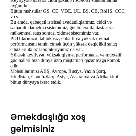
Keyfiyyətə nəzarət ciddi şəkildə ISO9001 standartlarına
uyğundur.
Bütün məhsullar GS, CE, VDE, UL, BS, CB, RoHS, CCC
və s.
Bu arada, qabaqcıl istehsal avadanlıqlarımız, ciddi və
səmərəli idarəetmə sistemimiz, güclü texniki dəstək və
mükəmməl satış sonrası xidmət sistemimiz var.
PDU-larımızın təhlükəsiz, etibarlı və yüksək qiymət
performansını təmin etmək üçün yüksək dəqiqlikli sınaq
cihazları ilə öz laboratoriyamız da var.
Yüksək keyfiyyət, yüksək qiymət performansı və müxtəlif
güc həlləri bizə dünya üzrə müştəriləri qazanmağa kömək
edir.
Məhsullarımızı ABŞ, Avropa, Rusiya, Yaxın Şərq,
Hindistan, Cənub-Şərqi Asiya, Avstraliya və Afrika kimi
bütün dünyaya ixrac etdik.
Əməkdaşlığa xoş
gəlmisiniz