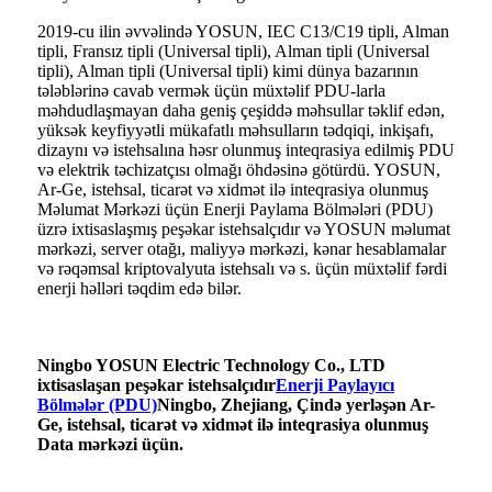
2019-cu ilin əvvəlində YOSUN, IEC C13/C19 tipli, Alman
tipli, Fransız tipli (Universal tipli), Alman tipli (Universal
tipli), Alman tipli (Universal tipli) kimi dünya bazarının
tələblərinə cavab vermək üçün müxtəlif PDU-larla
məhdudlaşmayan daha geniş çeşiddə məhsullar təklif edən,
yüksək keyfiyyətli mükafatlı məhsulların tədqiqi, inkişafı,
dizaynı və istehsalına həsr olunmuş inteqrasiya edilmiş PDU
və elektrik təchizatçısı olmağı öhdəsinə götürdü. YOSUN,
Ar-Ge, istehsal, ticarət və xidmət ilə inteqrasiya olunmuş
Məlumat Mərkəzi üçün Enerji Paylama Bölmələri (PDU)
üzrə ixtisaslaşmış peşəkar istehsalçıdır və YOSUN məlumat
mərkəzi, server otağı, maliyyə mərkəzi, kənar hesablamalar
və rəqəmsal kriptovalyuta istehsalı və s. üçün müxtəlif fərdi
enerji həlləri təqdim edə bilər.
Ningbo YOSUN Electric Technology Co., LTD
ixtisaslaşan peşəkar istehsalçıdır
Enerji Paylayıcı
Bölmələr (PDU)
Ningbo, Zhejiang, Çində yerləşən Ar-
Ge, istehsal, ticarət və xidmət ilə inteqrasiya olunmuş
Data mərkəzi üçün.