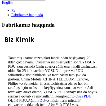
English
Ev
Fabrikamız haqqında
Fabrikamız haqqında
Biz Kimik
Tanınmış uzatma rozetkaları fabrikindən başlayaraq, 20
ildən çox davamlı inkişaf və innovasiyadan sonra YOSUN,
PDU sənayesində Çinin aparıcı ağıllı enerji həlli təminatçısı
oldu. Bu 25 illik təcrübə YOSUN-un priz və PDU
sahəsindəki üstünlüklərini və təcrübəsini tam şəkildə
göstərir. China Mobile, CHINA TELECOM, Lenovo,
Philips və Schneider-in əsas təchizatçısı olaraq hər bir
tərəfdaş üçün məhsulun keyfiyyətinə zəmanət verilir. Adi
rozetkaya əlavə olaraq, YOSUN PDU sənayesinə də böyük
sərmayə qoyub və məhsullarını genişləndirib.
Əsas PDU
,
Ölçülü PDU,
Ağıllı PDU
və müştərilərin müxtəlif
ehtiyaclarını ödəmək üçün Ağır Yük PDU və s.