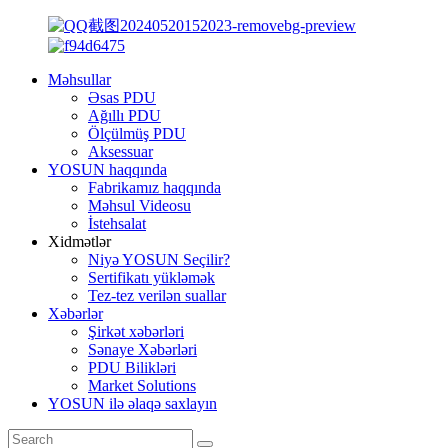
Məhsullar
Əsas PDU
Ağıllı PDU
Ölçülmüş PDU
Aksessuar
YOSUN haqqında
Fabrikamız haqqında
Məhsul Videosu
İstehsalat
Xidmətlər
Niyə YOSUN Seçilir?
Sertifikatı yükləmək
Tez-tez verilən suallar
Xəbərlər
Şirkət xəbərləri
Sənaye Xəbərləri
PDU Bilikləri
Market Solutions
YOSUN ilə əlaqə saxlayın