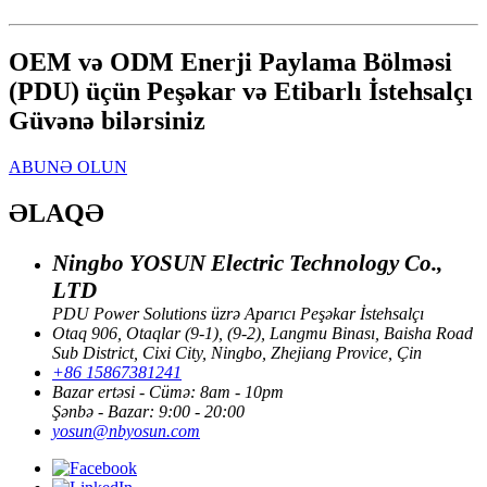
OEM və ODM Enerji Paylama Bölməsi
(PDU) üçün Peşəkar və Etibarlı İstehsalçı
Güvənə bilərsiniz
ABUNƏ OLUN
ƏLAQƏ
Ningbo YOSUN Electric Technology Co.,
LTD
PDU Power Solutions üzrə Aparıcı Peşəkar İstehsalçı
Otaq 906, Otaqlar (9-1), (9-2), Langmu Binası, Baisha Road
Sub District, Cixi City, Ningbo, Zhejiang Provice, Çin
+86 15867381241
Bazar ertəsi - Cümə: 8am - 10pm
Şənbə - Bazar: 9:00 - 20:00
yosun@nbyosun.com