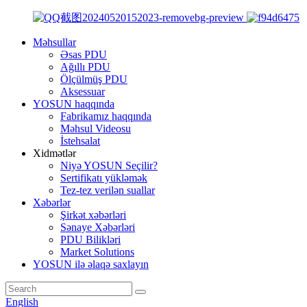
Məhsullar
Əsas PDU
Ağıllı PDU
Ölçülmüş PDU
Aksessuar
YOSUN haqqında
Fabrikamız haqqında
Məhsul Videosu
İstehsalat
Xidmətlər
Niyə YOSUN Seçilir?
Sertifikatı yükləmək
Tez-tez verilən suallar
Xəbərlər
Şirkət xəbərləri
Sənaye Xəbərləri
PDU Bilikləri
Market Solutions
YOSUN ilə əlaqə saxlayın
English