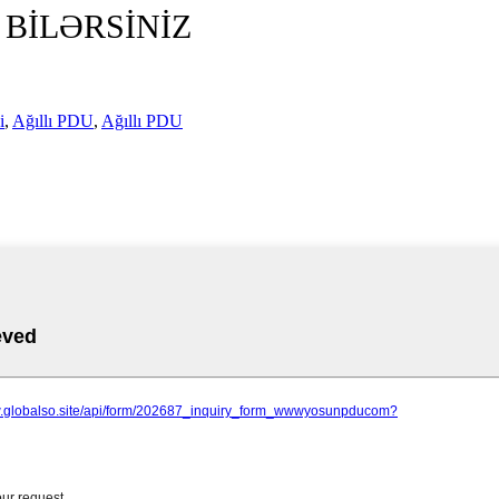
BİLƏRSİNİZ
i
,
Ağıllı PDU
,
Ağıllı PDU