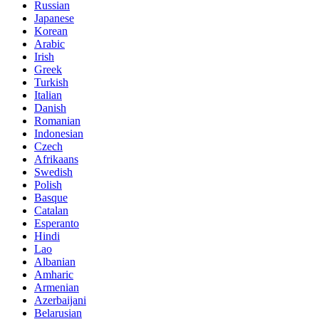
Russian
Japanese
Korean
Arabic
Irish
Greek
Turkish
Italian
Danish
Romanian
Indonesian
Czech
Afrikaans
Swedish
Polish
Basque
Catalan
Esperanto
Hindi
Lao
Albanian
Amharic
Armenian
Azerbaijani
Belarusian