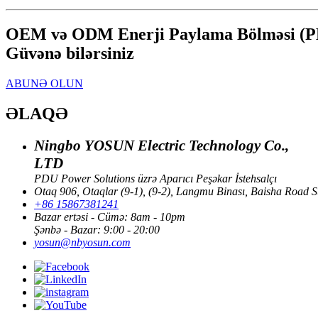
OEM və ODM Enerji Paylama Bölməsi (PDU)
Güvənə bilərsiniz
ABUNƏ OLUN
ƏLAQƏ
Ningbo YOSUN Electric Technology Co.,
LTD
PDU Power Solutions üzrə Aparıcı Peşəkar İstehsalçı
Otaq 906, Otaqlar (9-1), (9-2), Langmu Binası, Baisha Road Su
+86 15867381241
Bazar ertəsi - Cümə: 8am - 10pm
Şənbə - Bazar: 9:00 - 20:00
yosun@nbyosun.com