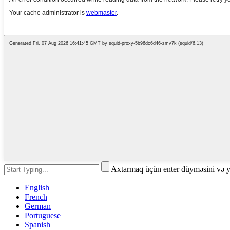
Axtarmaq üçün enter düyməsini və 
English
French
German
Portuguese
Spanish