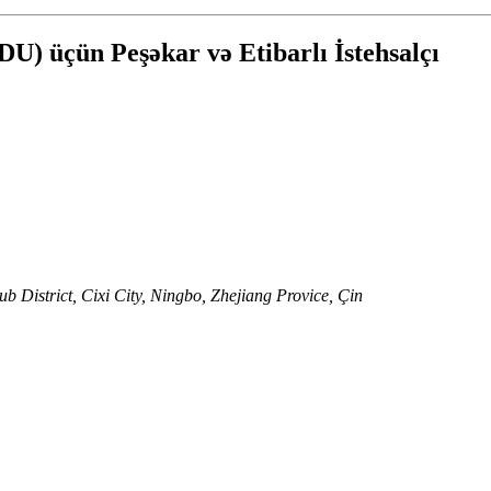
 üçün Peşəkar və Etibarlı İstehsalçı
b District, Cixi City, Ningbo, Zhejiang Provice, Çin