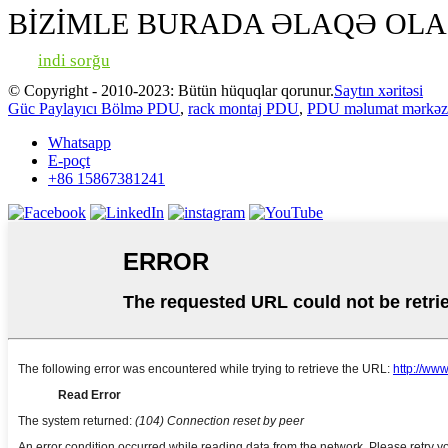
BİZİMLE BURADA ƏLAQƏ OLA 
indi sorğu
© Copyright - 2010-2023: Bütün hüquqlar qorunur.
Saytın xəritəsi
Güc Paylayıcı Bölmə PDU
,
rack montaj PDU
,
PDU məlumat mərkəz
Whatsapp
E-poçt
+86 15867381241