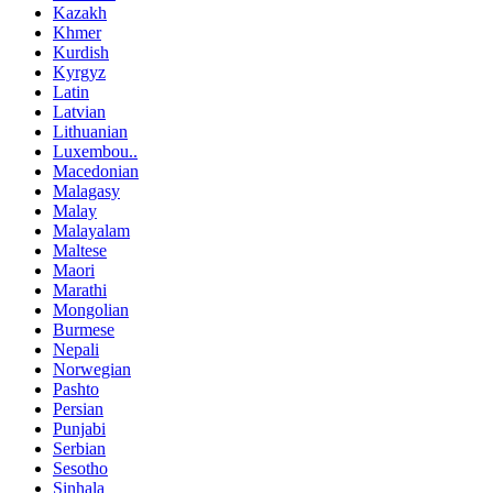
Kazakh
Khmer
Kurdish
Kyrgyz
Latin
Latvian
Lithuanian
Luxembou..
Macedonian
Malagasy
Malay
Malayalam
Maltese
Maori
Marathi
Mongolian
Burmese
Nepali
Norwegian
Pashto
Persian
Punjabi
Serbian
Sesotho
Sinhala