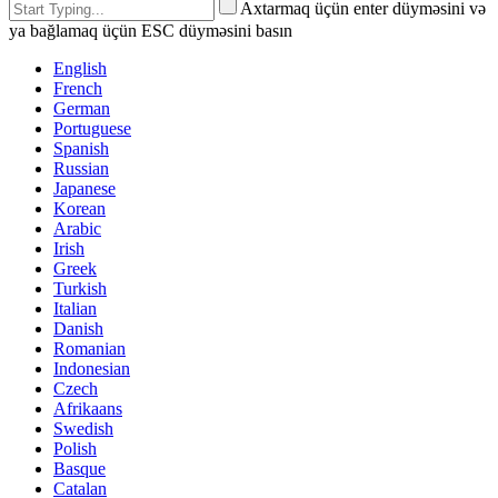
Axtarmaq üçün enter düyməsini və
ya bağlamaq üçün ESC düyməsini basın
English
French
German
Portuguese
Spanish
Russian
Japanese
Korean
Arabic
Irish
Greek
Turkish
Italian
Danish
Romanian
Indonesian
Czech
Afrikaans
Swedish
Polish
Basque
Catalan