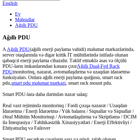
English
Ev
Məhsullar
Ağıllı PDU
Ağıllı PDU
A
Ağıllı PDU
(ağıllı enerji paylama vahidi) məlumat mərkəzlərində,
server otaqlarında və digər kritik İT mühitlərində istifadə olunan
qabaqcıl enerji paylama cihazıdır. Təklif etməklə əsas və ölçülü
PDU-ların imkanlarından kənara çıxır
Ağıllı Dual-Fed Rack
PDU
monitorinq, nəzarət, avtomatlaşdırma və uzaqdan idarəetmə
funksiyaları. Onlara ağıllı enerji paylama qurğusu, smart rack
pdu,
smart pdu məlumat mərkəzi
, smart rack mount pdu.
Smart PDU-lara daha dərindən nəzər salaq:
Real vaxt rejimində monitorinq / Fərdi çıxışa nəzarət / Uzaqdan
İdarəetmə / Enerji İdarəetmə / Yük balansı / Siqnallar və Siqnallar /
Ətraf Mühitin Monitorinqi / Avtomatlaşdırma və Skriptləmə / DCIM
ilə İnteqrasiya / Təhlükəsizlik Xüsusiyyətləri / Enerji Effektivliyi /
Ehtiyatsızlıq və Failover
Smart PDU seçərkən çıxışların sayı və növü, tələb olunan