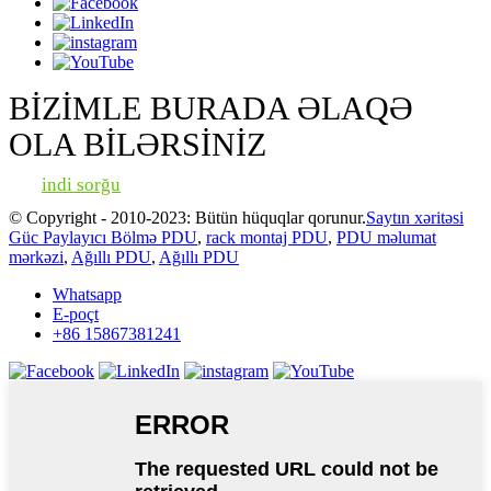
BİZİMLE BURADA ƏLAQƏ
OLA BİLƏRSİNİZ
indi sorğu
© Copyright - 2010-2023: Bütün hüquqlar qorunur.
Saytın xəritəsi
Güc Paylayıcı Bölmə PDU
,
rack montaj PDU
,
PDU məlumat
mərkəzi
,
Ağıllı PDU
,
Ağıllı PDU
Whatsapp
E-poçt
+86 15867381241