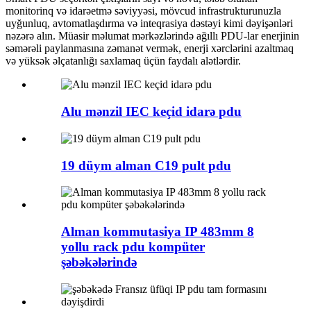
monitorinq və idarəetmə səviyyəsi, mövcud infrastrukturunuzla
uyğunluq, avtomatlaşdırma və inteqrasiya dəstəyi kimi dəyişənləri
nəzərə alın. Müasir məlumat mərkəzlərində ağıllı PDU-lar enerjinin
səmərəli paylanmasına zəmanət vermək, enerji xərclərini azaltmaq
və yüksək əlçatanlığı saxlamaq üçün faydalı alətlərdir.
Alu mənzil IEC keçid idarə pdu
19 düym alman C19 pult pdu
Alman kommutasiya IP 483mm 8
yollu rack pdu kompüter
şəbəkələrində