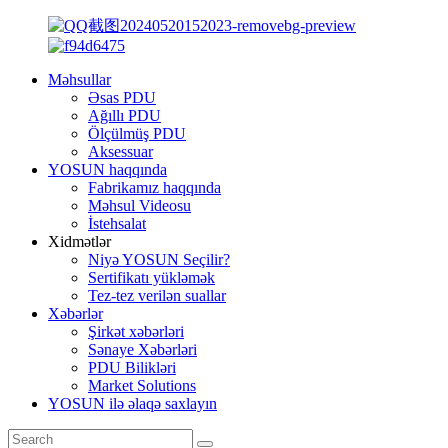
Məhsullar
Əsas PDU
Ağıllı PDU
Ölçülmüş PDU
Aksessuar
YOSUN haqqında
Fabrikamız haqqında
Məhsul Videosu
İstehsalat
Xidmətlər
Niyə YOSUN Seçilir?
Sertifikatı yükləmək
Tez-tez verilən suallar
Xəbərlər
Şirkət xəbərləri
Sənaye Xəbərləri
PDU Bilikləri
Market Solutions
YOSUN ilə əlaqə saxlayın