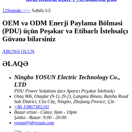
1
2
Sonrakı >
>>
Səhifə 1/2
OEM və ODM Enerji Paylama Bölməsi
(PDU) üçün Peşəkar və Etibarlı İstehsalçı
Güvənə bilərsiniz
ABUNƏ OLUN
ƏLAQƏ
Ningbo YOSUN Electric Technology Co.,
LTD
PDU Power Solutions üzrə Aparıcı Peşəkar İstehsalçı
Otaq 906, Otaqlar (9-1), (9-2), Langmu Binası, Baisha Road
Sub District, Cixi City, Ningbo, Zhejiang Provice, Çin
+86 15867381241
Bazar ertəsi - Cümə: 8am - 10pm
Şənbə - Bazar: 9:00 - 20:00
yosun@nbyosun.com