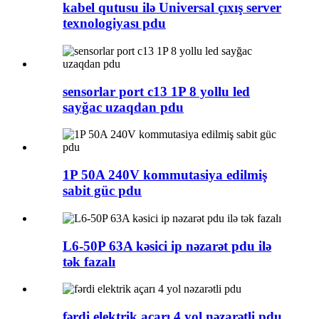
kabel qutusu ilə Universal çıxış server
texnologiyası pdu
sensorlar port c13 1P 8 yollu led
sayğac uzaqdan pdu
1P 50A 240V kommutasiya edilmiş
sabit güc pdu
L6-50P 63A kəsici ip nəzarət pdu ilə
tək fazalı
fərdi elektrik açarı 4 yol nəzarətli pdu