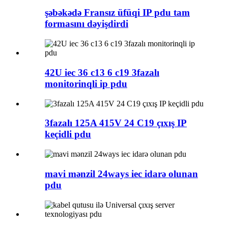
şəbəkədə Fransız üfüqi IP pdu tam
formasını dəyişdirdi
42U iec 36 c13 6 c19 3fazalı
monitorinqli ip pdu
3fazalı 125A 415V 24 C19 çıxış IP
keçidli pdu
mavi mənzil 24ways iec idarə olunan
pdu