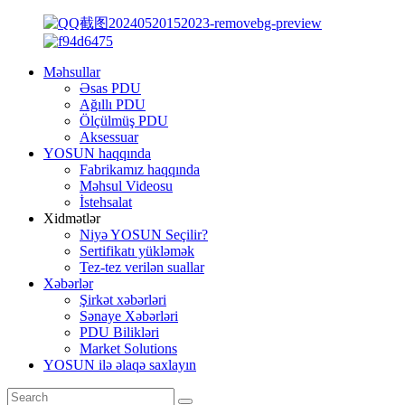
Məhsullar
Əsas PDU
Ağıllı PDU
Ölçülmüş PDU
Aksessuar
YOSUN haqqında
Fabrikamız haqqında
Məhsul Videosu
İstehsalat
Xidmətlər
Niyə YOSUN Seçilir?
Sertifikatı yükləmək
Tez-tez verilən suallar
Xəbərlər
Şirkət xəbərləri
Sənaye Xəbərləri
PDU Bilikləri
Market Solutions
YOSUN ilə əlaqə saxlayın