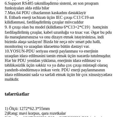
6.Support RS485 təkmilləşdirmə sistemi, ən son proqram
funksiyaları əldə edilə bilər
7.Max.64 PDU cihazlarının kaskadını dəstəkləyir
8. Etibarlı enerji təchizatı üçün IEC çıxışı C13 C19-un
kilidlənməsi, fərdiləşdirilmiş çıxışlar mövcuddur
9. 8 çıxışı olan bu model (kilidləmə 6*C13+2*C19）həmçinin
fərdiləşdirilmiş çıxışlar, kabel uzunluğu və tıxac var. Əgər bu pdu
ilə maraqlanırsınızsa və onu dizayn etmək istəyirsinizsə, indi
bizimlə əlaqə saxlayın! Bizdə bir neçə növ smart pdu həlli,
monitorinq və uzaqdan idarəetmə bütün dəstəyi var.
10.YOSUN-PDU seriyası enerji paylanması və enerjinin
uzaqdan idarə edilməsini təmin etmək üçün nəzərdə tutulmuşdur.
Hər bir PDU yenidən yükləmə, enerjinin idarə edilməsi və
təhlükəsizlik üçün səkkiz və ya daha çox çıxışı müstəqil olaraq
yandırıb-söndürməyə imkan verir. PDU enerji paylanmasının
idarə edilməsini sadə və sərfəli etmək üçün bir çox xüsusiyyətlərə
malikdir.
təfərrüatlar
1) Ölçü: 1272*62.3*55mm
2)Rəng: mavi korpus, qara rozetkalar