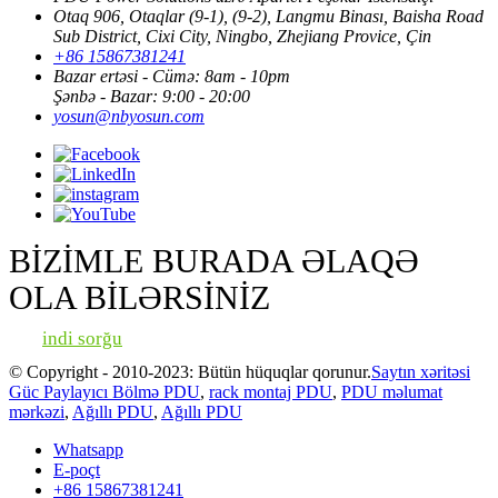
Otaq 906, Otaqlar (9-1), (9-2), Langmu Binası, Baisha Road
Sub District, Cixi City, Ningbo, Zhejiang Provice, Çin
+86 15867381241
Bazar ertəsi - Cümə: 8am - 10pm
Şənbə - Bazar: 9:00 - 20:00
yosun@nbyosun.com
BİZİMLE BURADA ƏLAQƏ
OLA BİLƏRSİNİZ
indi sorğu
© Copyright - 2010-2023: Bütün hüquqlar qorunur.
Saytın xəritəsi
Güc Paylayıcı Bölmə PDU
,
rack montaj PDU
,
PDU məlumat
mərkəzi
,
Ağıllı PDU
,
Ağıllı PDU
Whatsapp
E-poçt
+86 15867381241