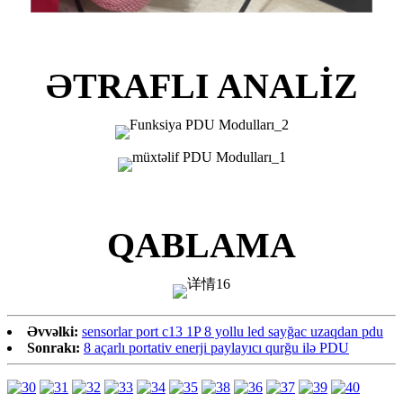
ƏTRAFLI ANALİZ
QABLAMA
Əvvəlki:
sensorlar port c13 1P 8 yollu led sayğac uzaqdan pdu
Sonrakı:
8 açarlı portativ enerji paylayıcı qurğu ilə PDU