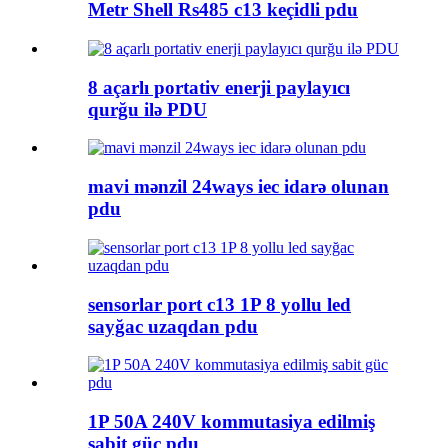
Metr Shell Rs485 c13 keçidli pdu
8 açarlı portativ enerji paylayıcı
qurğu ilə PDU
mavi mənzil 24ways iec idarə olunan
pdu
sensorlar port c13 1P 8 yollu led
sayğac uzaqdan pdu
1P 50A 240V kommutasiya edilmiş
sabit güc pdu