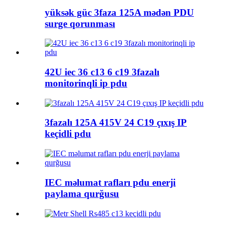
yüksək güc 3faza 125A mədən PDU
surge qorunması
42U iec 36 c13 6 c19 3fazalı
monitorinqli ip pdu
3fazalı 125A 415V 24 C19 çıxış IP
keçidli pdu
IEC məlumat rafları pdu enerji
paylama qurğusu