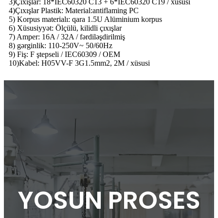
3)Çıxışlar: 18*IEC60320 C13 + 6*IEC60320 C19 / xüsusi
4)Çıxışlar Plastik: Material:antiflaming PC
5) Korpus materialı: qara 1.5U Alüminium korpus
6) Xüsusiyyət: Ölçülü, kilidli çıxışlar
7) Amper: 16A / 32A / fərdiləşdirilmiş
8) gərginlik: 110-250V~ 50/60Hz
9) Fiş: F ştepseli / IEC60309 / OEM
10)Kabel: H05VV-F 3G1.5mm2, 2M / xüsusi
YOSUN PROSES