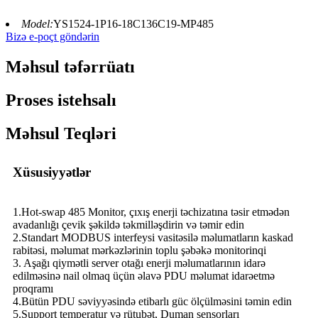
Model:
YS1524-1P16-18C136C19-MP485
Bizə e-poçt göndərin
Məhsul təfərrüatı
Proses istehsalı
Məhsul Teqləri
Xüsusiyyətlər
1.Hot-swap 485 Monitor, çıxış enerji təchizatına təsir etmədən
avadanlığı çevik şəkildə təkmilləşdirin və təmir edin
2.Standart MODBUS interfeysi vasitəsilə məlumatların kaskad
rabitəsi, məlumat mərkəzlərinin toplu şəbəkə monitorinqi
3. Aşağı qiymətli server otağı enerji məlumatlarının idarə
edilməsinə nail olmaq üçün əlavə PDU məlumat idarəetmə
proqramı
4.Bütün PDU səviyyəsində etibarlı güc ölçülməsini təmin edin
5.Support temperatur və rütubət, Duman sensorları