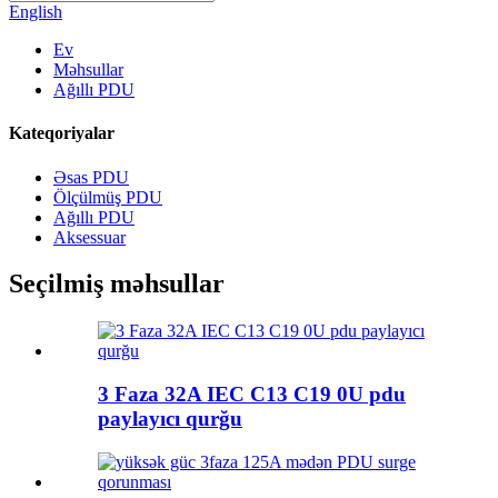
English
Ev
Məhsullar
Ağıllı PDU
Kateqoriyalar
Əsas PDU
Ölçülmüş PDU
Ağıllı PDU
Aksessuar
Seçilmiş məhsullar
3 Faza 32A IEC C13 C19 0U pdu
paylayıcı qurğu