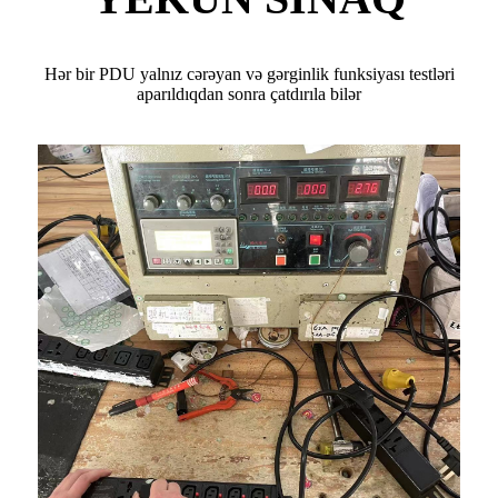
Hər bir PDU yalnız cərəyan və gərginlik funksiyası testləri
aparıldıqdan sonra çatdırıla bilər