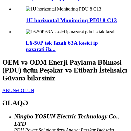
1U horizontal Monitorinq PDU 8 C13
L6-50P tək fazalı 63A kəsici ip
nəzarəti ilə...
OEM və ODM Enerji Paylama Bölməsi
(PDU) üçün Peşəkar və Etibarlı İstehsalçı
Güvənə bilərsiniz
ABUNƏ OLUN
ƏLAQƏ
Ningbo YOSUN Electric Technology Co.,
LTD
PDU Power Solutions üzrə Aparıcı Peşəkar İstehsalçı