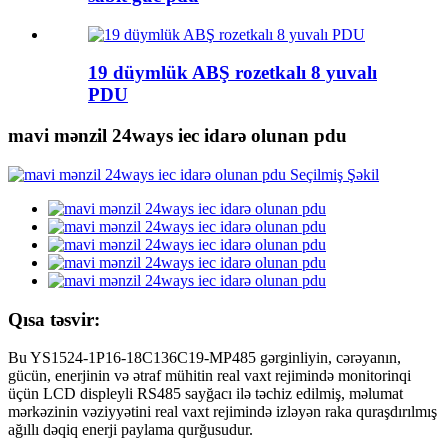
19 düymlük ABŞ rozetkalı 8 yuvalı
PDU
mavi mənzil 24ways iec idarə olunan pdu
Qısa təsvir:
Bu YS1524-1P16-18C136C19-MP485 gərginliyin, cərəyanın,
gücün, enerjinin və ətraf mühitin real vaxt rejimində monitorinqi
üçün LCD displeyli RS485 sayğacı ilə təchiz edilmiş, məlumat
mərkəzinin vəziyyətini real vaxt rejimində izləyən raka quraşdırılmış
ağıllı dəqiq enerji paylama qurğusudur.