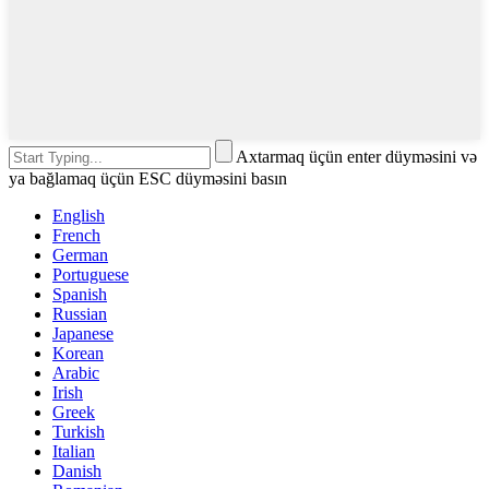
Axtarmaq üçün enter düyməsini və
ya bağlamaq üçün ESC düyməsini basın
English
French
German
Portuguese
Spanish
Russian
Japanese
Korean
Arabic
Irish
Greek
Turkish
Italian
Danish