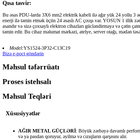
Qısa təsvir:
Bu əsas PDU-larda 3X6 mm2 elektrik kabeli ilə ağır yük 24 yollu 3 ədəd
enerji ilə təmin etmək üçün 24 əsaslı AC çıxışı var. YOSUN 1 illik zə
asandır və sizə çoxsaylı elektron cihazları gücləndirməyə və çətin ç
təmin edir. Bu cihaz məlumat mərkəzi, atelye, server otağı, mədən təs
Model:
YS1524-3P32-C13C19
Bizə e-poçt göndərin
Məhsul təfərrüatı
Proses istehsalı
Məhsul Teqləri
Xüsusiyyətlər
AĞIR METAL GÜÇLƏRİ
: Böyük zərbəyə davamlı perform
və ya pasdan qoruyur, əyilmə və cızıqların qarşısını alır.