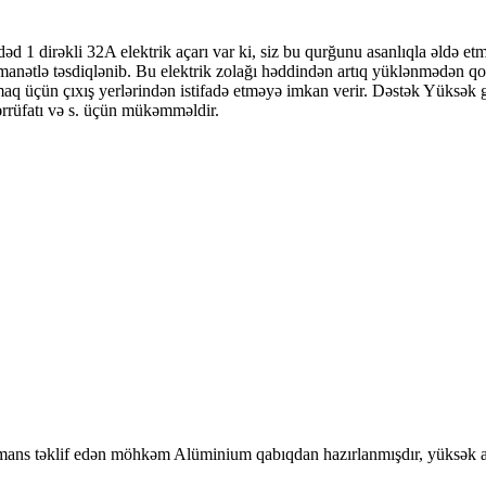
 1 dirəkli 32A elektrik açarı var ki, siz bu qurğunu asanlıqla əldə etmə
manətlə təsdiqlənib. Bu elektrik zolağı həddindən artıq yüklənmədən qor
atmaq üçün çıxış yerlərindən istifadə etməyə imkan verir. Dəstək Yüksə
ərrüfatı və s. üçün mükəmməldir.
ans təklif edən möhkəm Alüminium qabıqdan hazırlanmışdır, yüksək aş