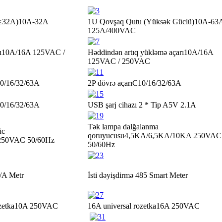
(≤32A)
10A-32A
1U Qovşaq Qutu (Yüksək Güclü)
10A-63
125A/400VAC
ı
10A/16A 125VAC /
Həddindən artıq yükləmə açarı
10A/16A
125VAC / 250VAC
0/16/32/63A
2P dövrə açarı
C10/16/32/63A
0/16/32/63A
USB şarj cihazı 2 * Tip A
5V 2.1A
Tək lampa dalğalanma
üc
qoruyucusu
4,5KA/6,5KA/10KA 250VAC
250VAC 50/60Hz
50/60Hz
V/A Metr
İsti dəyişdirmə 485 Smart Meter
zetka
10A 250VAC
16A universal rozetka
16A 250VAC