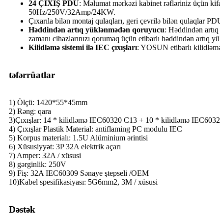
24 ÇIXIŞ PDU
: Məlumat mərkəzi kabinet rəfləriniz üçün kif
50Hz/250V/32Amp/24KW.
Çıxarıla bilən montaj qulaqları, geri çevrilə bilən qulaqlar
Həddindən artıq yüklənmədən qoruyucu
: Həddindən artıq
zamanı cihazlarınızı qorumaq üçün etibarlı həddindən artıq yü
Kilidləmə sistemi ilə IEC çıxışları
: YOSUN etibarlı kilidləmə
təfərrüatlar
1) Ölçü: 1420*55*45mm
2) Rəng: qara
3)Çıxışlar: 14 * kilidləmə IEC60320 C13 + 10 * kilidləmə IEC603
4) Çıxışlar Plastik Material: antiflaming PC modulu IEC
5) Korpus materialı: 1.5U Alüminium ərintisi
6) Xüsusiyyət: 3P 32A elektrik açarı
7) Amper: 32A / xüsusi
8) gərginlik: 250V
9) Fiş: 32A IEC60309 Sənaye ştepseli /OEM
10)Kabel spesifikasiyası: 5G6mm2, 3M / xüsusi
Dəstək