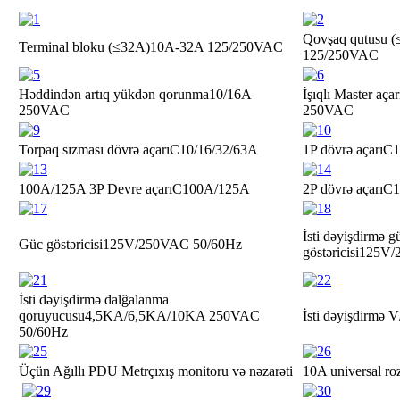
Qovşaq qutusu 
Terminal bloku (≤32A)
10A-32A 125/250VAC
125/250VAC
Həddindən artıq yükdən qorunma
10/16A
İşıqlı Master açar
250VAC
250VAC
Torpaq sızması dövrə açarı
C10/16/32/63A
1P dövrə açarı
C1
100A/125A 3P Devre açarı
C100A/125A
2P dövrə açarı
C1
İsti dəyişdirmə g
Güc göstəricisi
125V/250VAC 50/60Hz
göstəricisi
125V/
İsti dəyişdirmə dalğalanma
qoruyucusu
4,5KA/6,5KA/10KA 250VAC
İsti dəyişdirmə 
50/60Hz
Üçün Ağıllı PDU Metr
çıxış monitoru və nəzarəti
10A universal ro