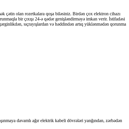
k çətin olan rozetkalara qoşa biləsiniz. Birdən çox elektron cihazı
unmaqla bir çıxışı 24-ə qədər genişləndirməyə imkan verir. İstifadəsi
k gərginlikdən, sıçrayışlardan və həddindən artıq yüklənmədən qorunma
ınmaya davamlı ağır elektrik kabeli dövrələri yanğından, zərbədən