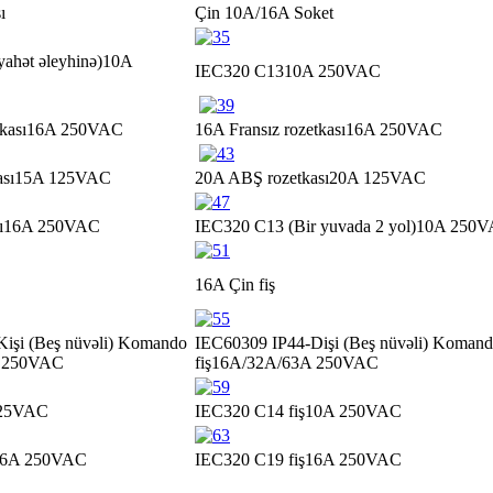
ı
Çin 10A/16A Soket
ahət əleyhinə)
10A
IEC320 C13
10A 250VAC
kası
16A 250VAC
16A Fransız rozetkası
16A 250VAC
sı
15A 125VAC
20A ABŞ rozetkası
20A 125VAC
ı
16A 250VAC
IEC320 C13 (Bir yuvada 2 yol)
10A 250
16A Çin fiş
işi (Beş nüvəli) Komando
IEC60309 IP44-Dişi (Beş nüvəli) Koman
 250VAC
fiş
16A/32A/63A 250VAC
25VAC
IEC320 C14 fiş
10A 250VAC
6A 250VAC
IEC320 C19 fiş
16A 250VAC