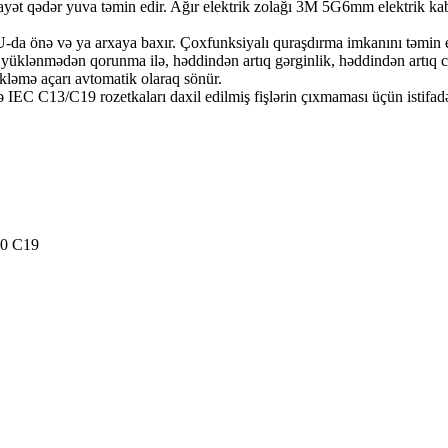
ayət qədər yuva təmin edir. Ağır elektrik zolağı 3M 5G6mm elektrik kabe
 PDU-da önə və ya arxaya baxır. Çoxfunksiyalı quraşdırma imkanını təmin
 yüklənmədən qorunma ilə, həddindən artıq gərginlik, həddindən artıq
kləmə açarı avtomatik olaraq sönür.
 IEC C13/C19 rozetkaları daxil edilmiş fişlərin çıxmaması üçün istifad
20 C19