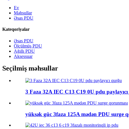
Ev
Məhsullar
Əsas PDU
Kateqoriyalar
Əsas PDU
Ölçülmüş PDU
Ağıllı PDU
Aksessuar
Seçilmiş məhsullar
3 Faza 32A IEC C13 C19 0U pdu paylayıcı
yüksək güc 3faza 125A mədən PDU surge 