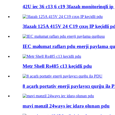
42U iec 36 c13 6 c19 3fazalı monitorinqli ip
3fazalı 125A 415V 24 C19 çıxış IP keçidli p
IEC məlumat rafları pdu enerji paylama q
Metr Shell Rs485 c13 keçidli pdu
8 açarlı portativ enerji paylayıcı qurğu ilə
mavi mənzil 24ways iec idarə olunan pdu