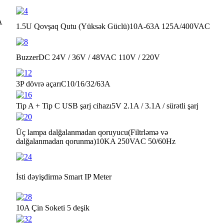
A
1.5U Qovşaq Qutu (Yüksək Güclü)
10A-63A 125A/400VAC
Buzzer
DC 24V / 36V / 48V
AC 110V / 220V
3P dövrə açarı
C10/16/32/63A
Tip A + Tip C USB şarj cihazı
5V 2.1A / 3.1A / sürətli şarj
Üç lampa dalğalanmadan qoruyucu
(Filtrləmə və
dalğalanmadan qorunma)
10KA 250VAC 50/60Hz
İsti dəyişdirmə Smart IP Meter
10A Çin Soketi 5 deşik