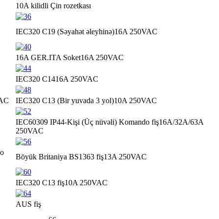
10A kilidli Çin rozetkası
IEC320 C19 (Səyahət əleyhinə)
16A 250VAC
16A GER.ITA Soket
16A 250VAC
IEC320 C14
16A 250VAC
VAC
IEC320 C13 (Bir yuvada 3 yol)
10A 250VAC
IEC60309 IP44-Kişi (Üç nüvəli) Komando fiş
16A/32A/63A
250VAC
do
Böyük Britaniya BS1363 fiş
13A 250VAC
IEC320 C13 fiş
10A 250VAC
AUS fiş