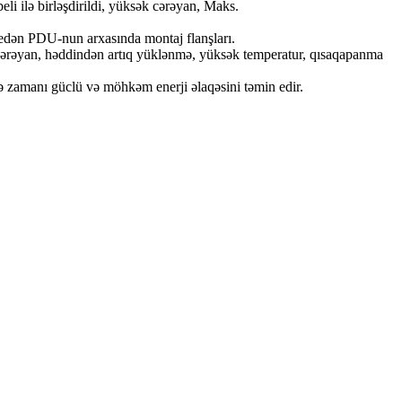
li ilə birləşdirildi, yüksək cərəyan, Maks.
 edən PDU-nun arxasında montaj flanşları.
 cərəyan, həddindən artıq yüklənmə, yüksək temperatur, qısaqapanma
ə zamanı güclü və möhkəm enerji əlaqəsini təmin edir.