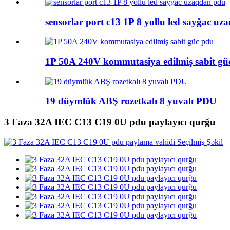
sensorlar port c13 1P 8 yollu led sayğac u
1P 50A 240V kommutasiya edilmiş sabit gü
19 düymlük ABŞ rozetkalı 8 yuvalı PDU
3 Faza 32A IEC C13 C19 0U pdu paylayıcı qurğu