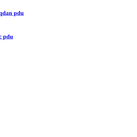
zaqdan pdu
c pdu