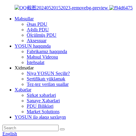
Məhsullar
Əsas PDU
Ağıllı PDU
Ölçülmüş PDU
Aksessuar
YOSUN haqqında
Fabrikamız haqqında
Məhsul Videosu
İstehsalat
Xidmətlər
Niyə YOSUN Seçilir?
Sertifikatı yükləmək
Tez-tez verilən suallar
Xəbərlər
Şirkət xəbərləri
Sənaye Xəbərləri
PDU Bilikləri
Market Solutions
YOSUN ilə əlaqə saxlayın
English