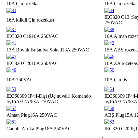
10A Çin rozetkası
16A Çin rozetkas
IEC320 C13 (Səy
16A kilidli Çin rozetkası
250VAC
IEC320 C19
16A 250VAC
16A Alman rozet
13A Böyük Britaniya Soketi
13A 250VAC
15A ABŞ rozetka
IEC320 C20
16A 250VAC
16A ZA rozetkas
10A 250VAC
10A Çin fiş
IEC60309 IP44-Dişi (Üç nüvəli) Komando
IEC60309 IP44-K
fiş
16A/32A/63A 250VAC
fiş
16A/32A/63A
Alman Plug
16A 250VAC
ABŞ Plug
15A 1
Cənubi Afrika Plug
16A 250VAC
IEC320 C20 fiş
1